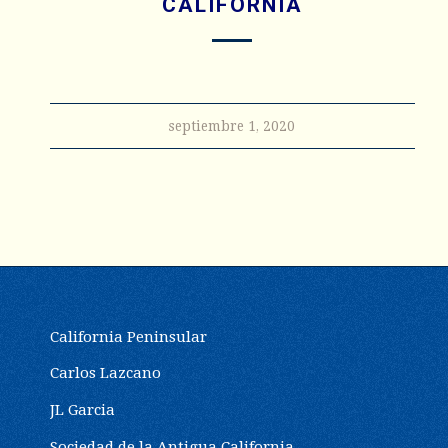
CALIFORNIA
septiembre 1, 2020
California Peninsular
Carlos Lazcano
JL Garcia
Sociedad de la Antigua California